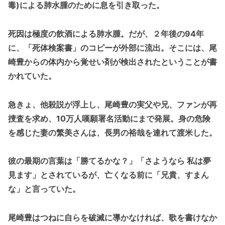
毒)による肺水腫のために息を引き取った。
死因は極度の飲酒による肺水腫。だが、２年後の94年
に、「死体検案書」のコピーが外部に流出。そこには、尾
崎豊からの体内から覚せい剤が検出されたということが書
かれていた。
急きょ、他殺説が浮上し、尾崎豊の実父や兄、ファンが再
捜査を求め、10万人嘆願署名活動にまで発展。身の危険
を感じた妻の繁美さんは、長男の裕哉を連れて渡米した。
彼の最期の言葉は「勝てるかな？」「さようなら 私は夢
見ます」とされているが、亡くなる前に「兄貴、すまん
な」と言っていた。
尾崎豊はつねに自らを破滅に導かなければ、歌を書けなか