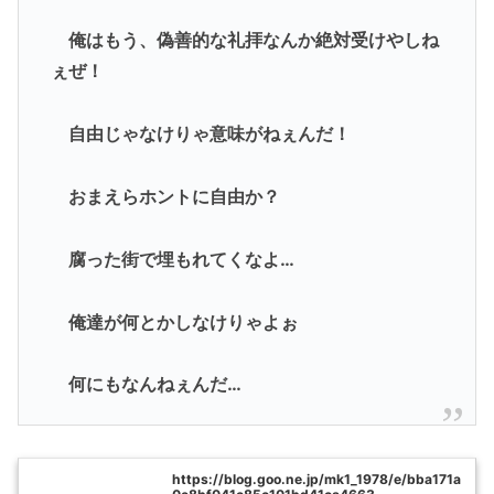
俺はもう、偽善的な礼拝なんか絶対受けやしね
ぇぜ！
自由じゃなけりゃ意味がねぇんだ！
おまえらホントに自由か？
腐った街で埋もれてくなよ…
俺達が何とかしなけりゃよぉ
何にもなんねぇんだ…
https://blog.goo.ne.jp/mk1_1978/e/bba171a