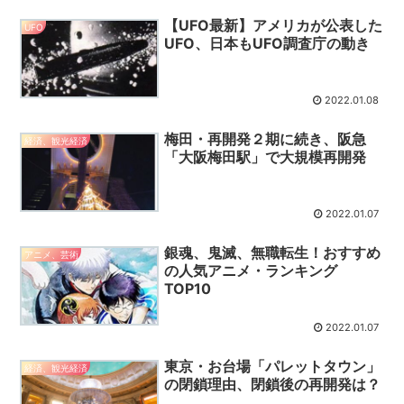
【UFO最新】アメリカが公表した
UFO
UFO、日本もUFO調査庁の動き
2022.01.08
梅田・再開発２期に続き、阪急
経済、観光経済
「大阪梅田駅」で大規模再開発
2022.01.07
銀魂、鬼滅、無職転生！おすすめ
アニメ、芸術
の人気アニメ・ランキング
TOP10
2022.01.07
東京・お台場「パレットタウン」
経済、観光経済
の閉鎖理由、閉鎖後の再開発は？