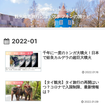
スナフキンが、気ままな旅に出かけます
観光地・旅行記は、スナフキンの旅ナビ
2022-01
千年に一度のトンガ大噴火！日本
地震、津波、噴火、災害
で姶良カルデラの超巨大噴火
2022.01.16
【タイ観光】タイ旅行の再開はい
観光、観光情報
つ？コロナで入国制限、最新情報
は？
2022.01.09