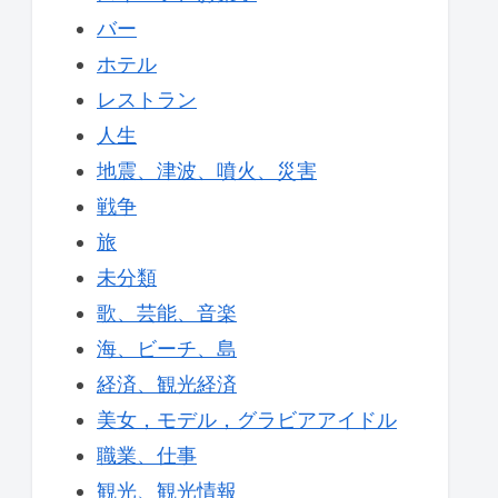
バー
ホテル
レストラン
人生
地震、津波、噴火、災害
戦争
旅
未分類
歌、芸能、音楽
海、ビーチ、島
経済、観光経済
美女，モデル，グラビアアイドル
職業、仕事
観光、観光情報