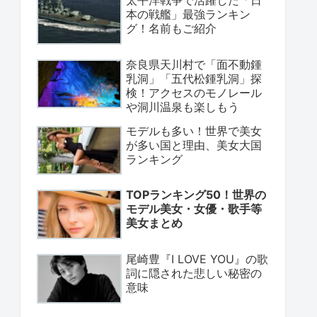
本の戦艦」最強ランキン
グ！名前もご紹介
奈良県天川村で「面不動鍾
乳洞」「五代松鍾乳洞」探
検！アクセスのモノレール
や洞川温泉も楽しもう
モデルも多い！世界で美女
が多い国と理由、美女大国
ランキング
TOPランキング50！世界の
モデル美女・女優・歌手等
美女まとめ
尾崎豊『I LOVE YOU』の歌
詞に隠された悲しい秘密の
意味