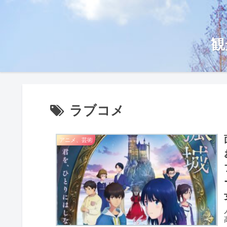
観
ラブコメ
アニメ、芸術