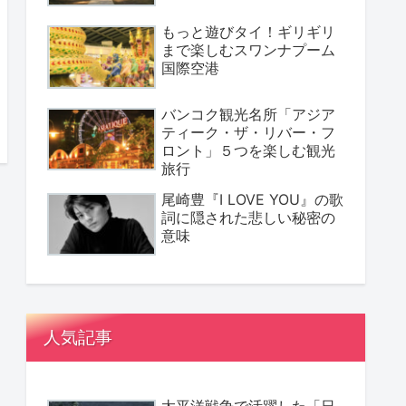
もっと遊びタイ！ギリギリ
まで楽しむスワンナプーム
国際空港
バンコク観光名所「アジア
ティーク・ザ・リバー・フ
ロント」５つを楽しむ観光
旅行
尾崎豊『I LOVE YOU』の歌
詞に隠された悲しい秘密の
意味
人気記事
太平洋戦争で活躍した「日