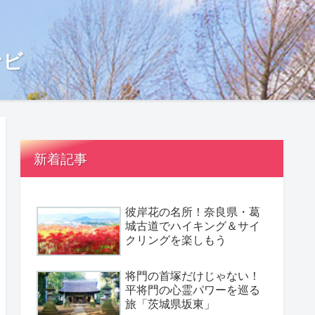
ナビ
新着記事
彼岸花の名所！奈良県・葛
城古道でハイキング＆サイ
クリングを楽しもう
将門の首塚だけじゃない！
平将門の心霊パワーを巡る
旅「茨城県坂東」